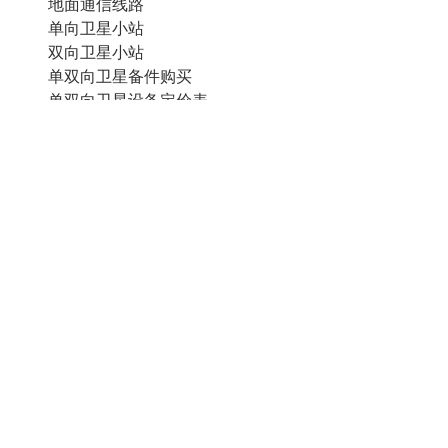
地面通信线路
单向卫星小站
双向卫星小站
单双向卫星备件购买
单双向卫星设备定价表
单双向卫星其他参考资料
其他服务
请联系我们
关于我们
0755-83183333
价值观：安全可控 服务为本 守正创新 追
服务理念：以客户为中心 担当进取 合作
企业地址：深圳市福田区深南大道2012号
表单下载
客服邮箱：sscc_service@szse.cn
北京市场应用服务
扫码联系客服
深市应用服务